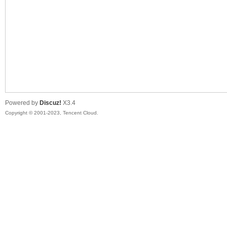
sc
Powered by
Discuz!
X3.4
Copyright © 2001-2023, Tencent Cloud.
uz!
Bo