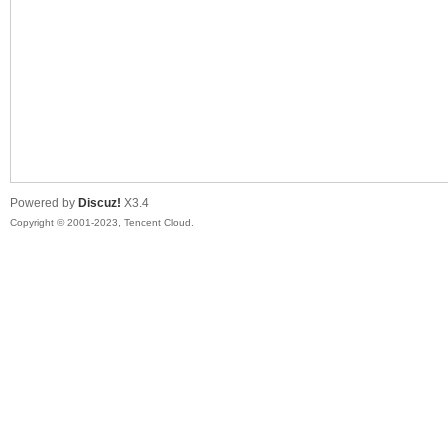
sc
Powered by
Discuz!
X3.4
Copyright © 2001-2023, Tencent Cloud.
uz!
Bo