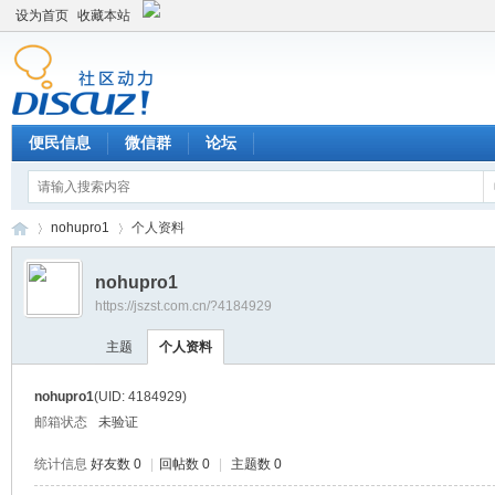
设为首页
收藏本站
便民信息
微信群
论坛
nohupro1
个人资料
nohupro1
https://jszst.com.cn/?4184929
Di
›
›
主题
个人资料
nohupro1
(UID: 4184929)
邮箱状态
未验证
统计信息
好友数 0
|
回帖数 0
|
主题数 0