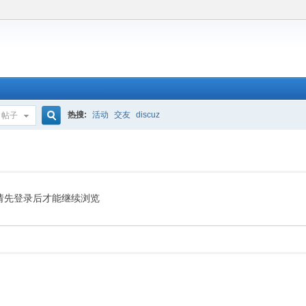
热搜:
活动
交友
discuz
帖子
搜
索
请先登录后才能继续浏览