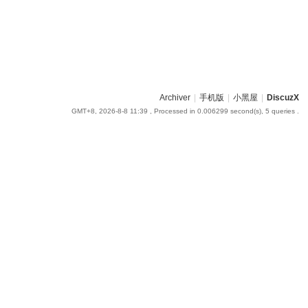
Archiver
|
手机版
|
小黑屋
|
DiscuzX
GMT+8, 2026-8-8 11:39
, Processed in 0.006299 second(s), 5 queries .