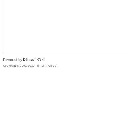
sc
Powered by
Discuz!
X3.4
Copyright © 2001-2023, Tencent Cloud.
uz!
Bo