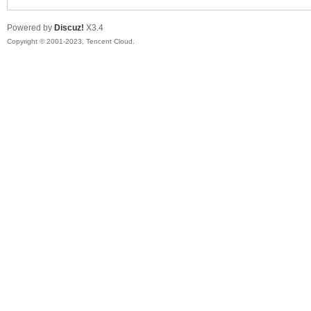
Powered by
Discuz!
X3.4
Copyright © 2001-2023, Tencent Cloud.
ar
d