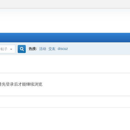
热搜:
活动
交友
discuz
帖子
搜
索
请先登录后才能继续浏览