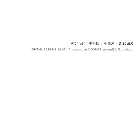
Archiver
|
手机版
|
小黑屋
|
DiscuzX
GMT+8, 2026-8-7 16:43
, Processed in 0.006497 second(s), 5 queries .