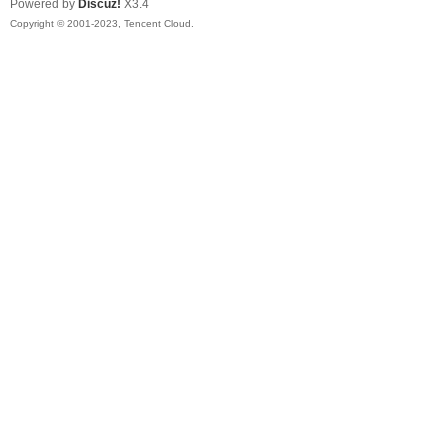
Powered by
Discuz!
X3.4
Copyright © 2001-2023, Tencent Cloud.
ar
d