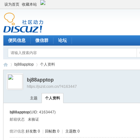
设为首页
收藏本站
便民信息
微信群
论坛
bj88apptop
个人资料
bj88apptop
https://jszst.com.cn/?4163447
Di
›
›
主题
个人资料
bj88apptop
(UID: 4163447)
邮箱状态
未验证
统计信息
好友数 0
|
回帖数 0
|
主题数 0