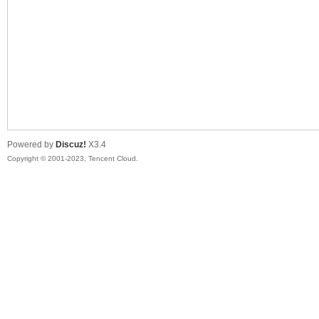
sc
Powered by
Discuz!
X3.4
Copyright © 2001-2023, Tencent Cloud.
uz!
Bo