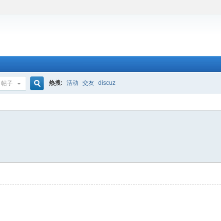
热搜:
活动
交友
discuz
帖子
搜
索