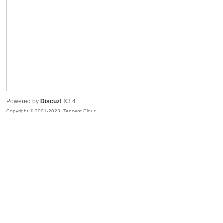
sc
Powered by
Discuz!
X3.4
Copyright © 2001-2023, Tencent Cloud.
uz!
Bo