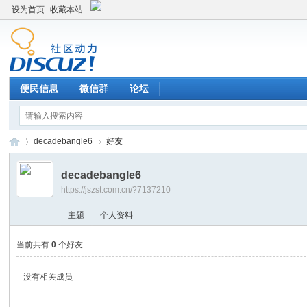
设为首页
收藏本站
便民信息
微信群
论坛
decadebangle6
好友
decadebangle6
https://jszst.com.cn/?7137210
Di
›
›
主题
个人资料
当前共有
0
个好友
没有相关成员