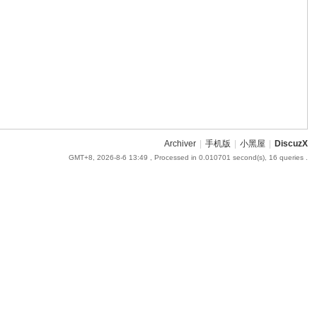
Archiver
|
手机版
|
小黑屋
|
DiscuzX
GMT+8, 2026-8-6 13:49
, Processed in 0.010701 second(s), 16 queries .