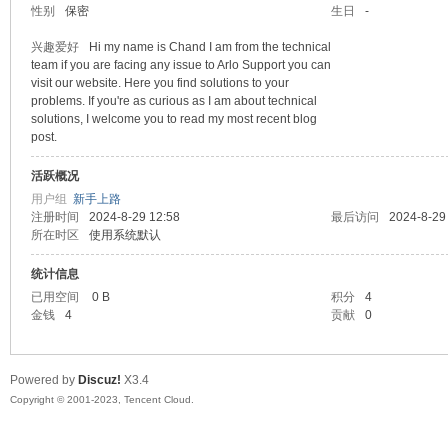
性别
保密
生日
-
sc
兴趣爱好
Hi my name is Chand I am from the technical
team if you are facing any issue to Arlo Support you can
visit our website. Here you find solutions to your
problems. If you're as curious as I am about technical
solutions, I welcome you to read my most recent blog
post.
活跃概况
用户组
新手上路
注册时间
2024-8-29 12:58
最后访问
2024-8-29
所在时区
使用系统默认
uz!
统计信息
已用空间
0 B
积分
4
金钱
4
贡献
0
Powered by
Discuz!
X3.4
Copyright © 2001-2023, Tencent Cloud.
Bo