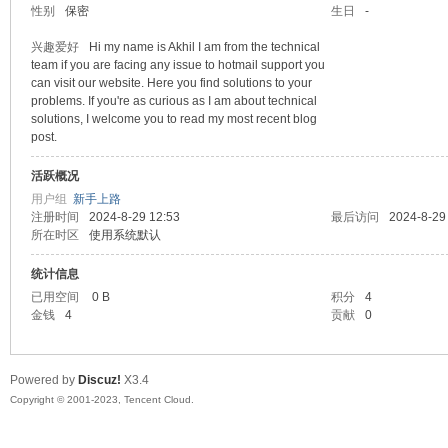
性别
保密
生日
-
sc
兴趣爱好
Hi my name is Akhil I am from the technical
team if you are facing any issue to hotmail support you
can visit our website. Here you find solutions to your
problems. If you're as curious as I am about technical
solutions, I welcome you to read my most recent blog
post.
活跃概况
用户组
新手上路
注册时间
2024-8-29 12:53
最后访问
2024-8-29
所在时区
使用系统默认
uz!
统计信息
已用空间
0 B
积分
4
金钱
4
贡献
0
Powered by
Discuz!
X3.4
Copyright © 2001-2023, Tencent Cloud.
Bo