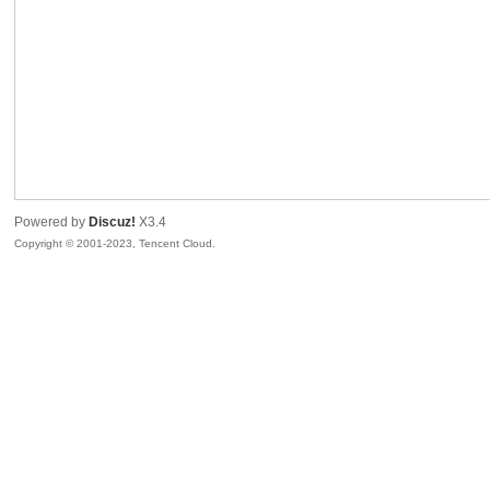
sc
Powered by
Discuz!
X3.4
Copyright © 2001-2023, Tencent Cloud.
uz!
Bo