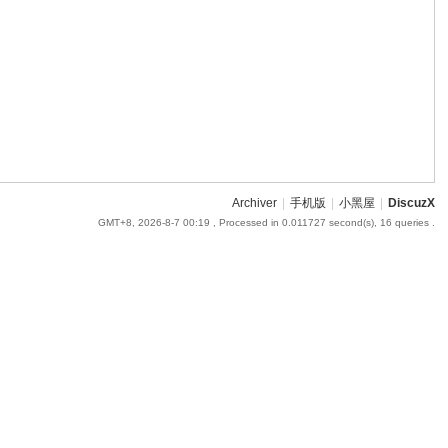
Archiver
|
手机版
|
小黑屋
|
DiscuzX
GMT+8, 2026-8-7 00:19
, Processed in 0.011727 second(s), 16 queries .