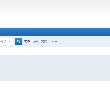
热搜:
活动
交友
discuz
帖子
搜
索