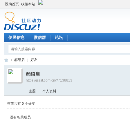
设为首页
收藏本站
便民信息
微信群
论坛
郝绍启
好友
郝绍启
https://jszst.com.cn/?7138813
Di
›
›
主题
个人资料
当前共有
0
个好友
没有相关成员