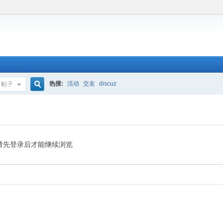
热搜:
活动
交友
discuz
帖子
搜
索
请先登录后才能继续浏览