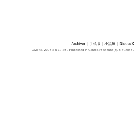
Archiver
|
手机版
|
小黑屋
|
DiscuzX
GMT+8, 2026-8-6 19:35
, Processed in 0.006436 second(s), 5 queries .