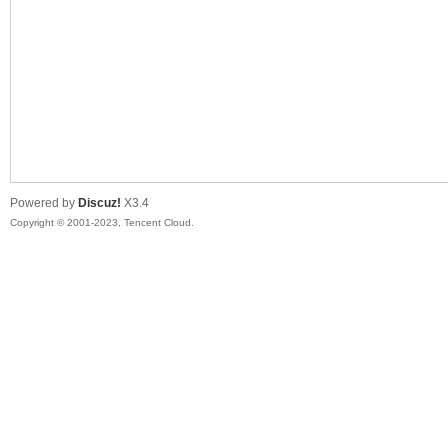
sc
Powered by
Discuz!
X3.4
Copyright © 2001-2023, Tencent Cloud.
uz!
Bo