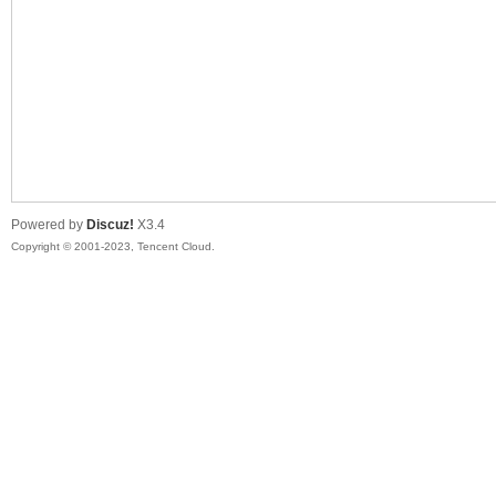
sc
Powered by
Discuz!
X3.4
Copyright © 2001-2023, Tencent Cloud.
uz!
Bo