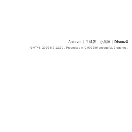
Archiver
|
手机版
|
小黑屋
|
DiscuzX
GMT+8, 2026-8-7 12:59
, Processed in 0.006586 second(s), 5 queries .