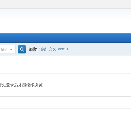
热搜:
活动
交友
discuz
帖子
搜
索
请先登录后才能继续浏览