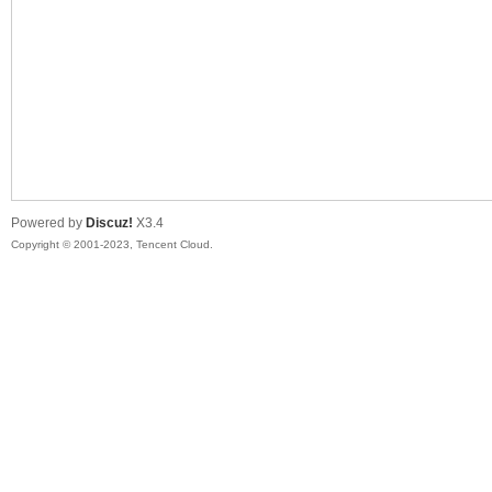
sc
Powered by
Discuz!
X3.4
Copyright © 2001-2023, Tencent Cloud.
uz!
Bo