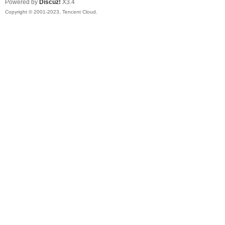
Powered by
Discuz!
X3.4
Copyright © 2001-2023, Tencent Cloud.
ar
d