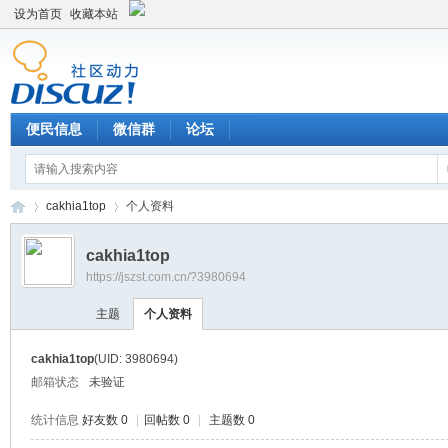
设为首页
收藏本站
便民信息
微信群
论坛
cakhia1top
个人资料
cakhia1top
https://jszst.com.cn/?3980694
Di
›
›
主题
个人资料
cakhia1top
(UID: 3980694)
邮箱状态
未验证
统计信息
好友数 0
|
回帖数 0
|
主题数 0