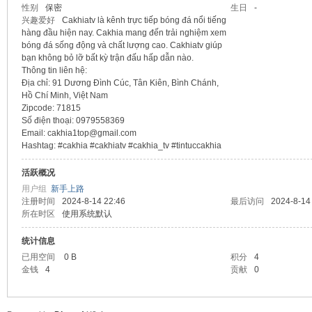
性别
保密
生日
-
兴趣爱好
Cakhiatv là kênh trực tiếp bóng đá nổi tiếng
sc
hàng đầu hiện nay. Cakhia mang đến trải nghiệm xem
bóng đá sống động và chất lượng cao. Cakhiatv giúp
bạn không bỏ lỡ bất kỳ trận đấu hấp dẫn nào.
Thông tin liên hệ:
Địa chỉ: 91 Dương Đình Cúc, Tân Kiên, Bình Chánh,
Hồ Chí Minh, Việt Nam
Zipcode: 71815
Số điện thoại: 0979558369
Email: cakhia1top@gmail.com
Hashtag: #cakhia #cakhiatv #cakhia_tv #tintuccakhia
uz!
活跃概况
用户组
新手上路
注册时间
2024-8-14 22:46
最后访问
2024-8-14
所在时区
使用系统默认
统计信息
已用空间
0 B
积分
4
金钱
4
贡献
0
Bo