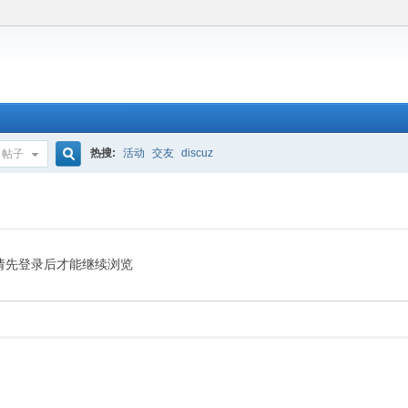
热搜:
活动
交友
discuz
帖子
搜
索
请先登录后才能继续浏览