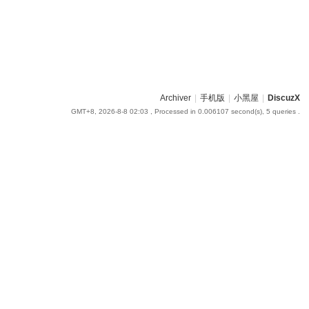
Archiver
|
手机版
|
小黑屋
|
DiscuzX
GMT+8, 2026-8-8 02:03
, Processed in 0.006107 second(s), 5 queries .