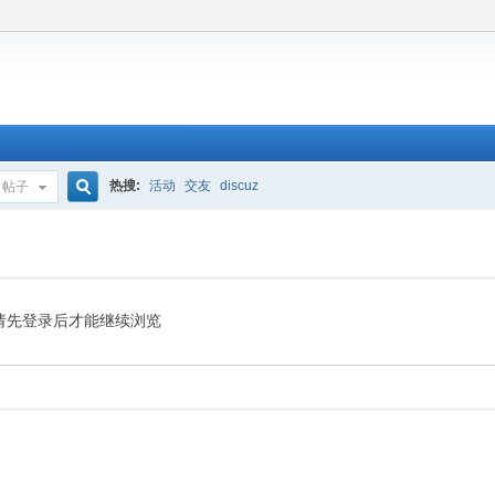
热搜:
活动
交友
discuz
帖子
搜
索
请先登录后才能继续浏览