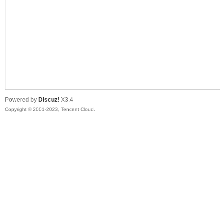
sc
Powered by
Discuz!
X3.4
Copyright © 2001-2023, Tencent Cloud.
uz!
Bo