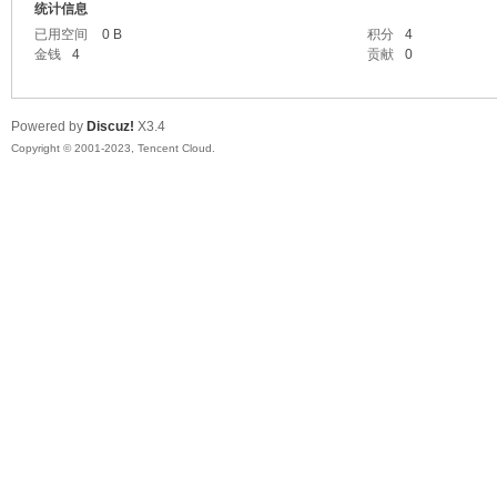
统计信息
已用空间
0 B
积分
4
金钱
4
贡献
0
Powered by
Discuz!
X3.4
Copyright © 2001-2023, Tencent Cloud.
ar
d