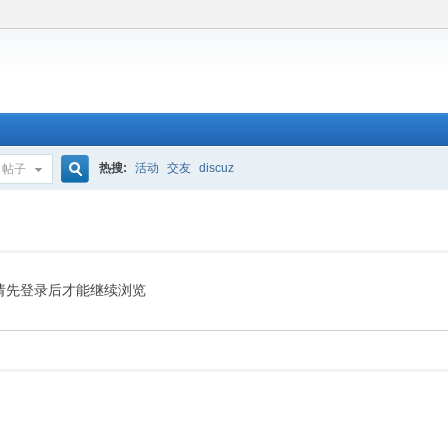
热搜:
活动
交友
discuz
帖子
搜
索
请先登录后才能继续浏览