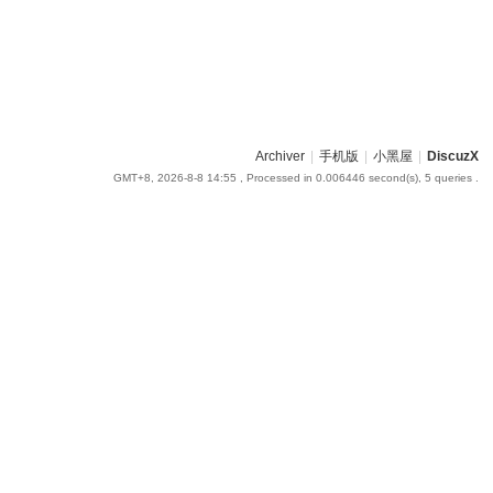
Archiver
|
手机版
|
小黑屋
|
DiscuzX
GMT+8, 2026-8-8 14:55
, Processed in 0.006446 second(s), 5 queries .