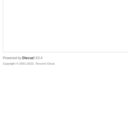
sc
Powered by
Discuz!
X3.4
Copyright © 2001-2023, Tencent Cloud.
uz!
Bo