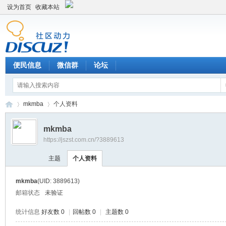
设为首页
收藏本站
便民信息
微信群
论坛
mkmba
个人资料
mkmba
https://jszst.com.cn/?3889613
Di
›
›
主题
个人资料
mkmba
(UID: 3889613)
邮箱状态
未验证
统计信息
好友数 0
|
回帖数 0
|
主题数 0