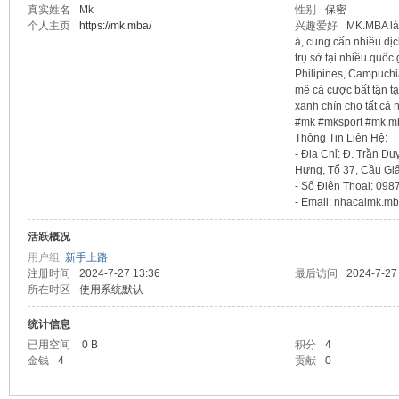
真实姓名
Mk
性别
保密
个人主页
https://mk.mba/
兴趣爱好
MK.MBA là
sc
á, cung cấp nhiều dịc
trụ sở tại nhiều quốc
Philipines, Campuchi
mê cá cược bất tận t
xanh chín cho tất cả 
#mk #mksport #mk.m
Thông Tin Liên Hệ:
- Địa Chỉ: Đ. Trần D
Hưng, Tổ 37, Cầu Giấ
- Số Điện Thoại: 09
- Email: nhacaimk.
uz!
活跃概况
用户组
新手上路
注册时间
2024-7-27 13:36
最后访问
2024-7-27
所在时区
使用系统默认
统计信息
已用空间
0 B
积分
4
金钱
4
贡献
0
Bo