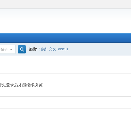
热搜:
活动
交友
discuz
帖子
搜
索
请先登录后才能继续浏览