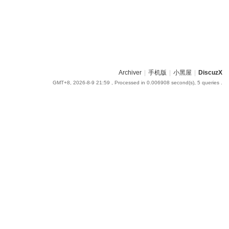
Archiver
|
手机版
|
小黑屋
|
DiscuzX
GMT+8, 2026-8-9 21:59
, Processed in 0.006908 second(s), 5 queries .