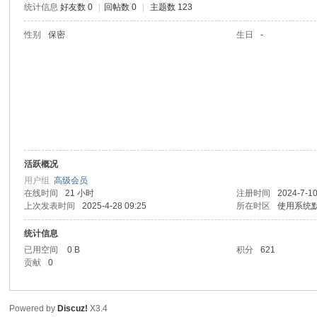
统计信息
好友数 0
|
回帖数 0
|
主题数 123
sc
性别
保密
生日
-
活跃概况
uz!
用户组
高级会员
在线时间
21 小时
注册时间
2024-7-10
上次发表时间
2025-4-28 09:25
所在时区
使用系统
统计信息
已用空间
0 B
积分
621
贡献
0
Powered by
Discuz!
X3.4
Bo