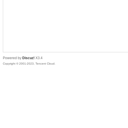
sc
Powered by
Discuz!
X3.4
Copyright © 2001-2023, Tencent Cloud.
uz!
Bo