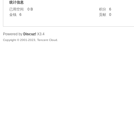
统计信息
已用空间
0 B
积分
6
金钱
6
贡献
0
Powered by
Discuz!
X3.4
Copyright © 2001-2023, Tencent Cloud.
ar
d