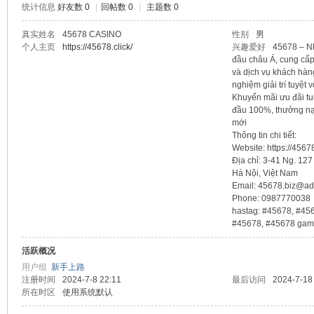
统计信息
好友数 0
|
回帖数 0
|
主题数 0
sc
真实姓名
45678 CASINO
性别
男
个人主页
https://45678.click/
兴趣爱好
45678 – Nh
đầu châu Á, cung cấp
và dịch vụ khách hàn
nghiệm giải trí tuyệt 
Khuyến mãi ưu đãi tu
đầu 100%, thưởng nạp
mới
Thông tin chi tiết:
Website: https://45678
Địa chỉ: 3-41 Ng. 12
uz!
Hà Nội, Việt Nam
Email: 45678.biz@a
Phone: 0987770038
hastag: #45678, #45
#45678, #45678 ga
活跃概况
用户组
新手上路
注册时间
2024-7-8 22:11
最后访问
2024-7-18
所在时区
使用系统默认
Bo