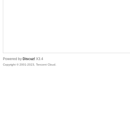
sc
Powered by
Discuz!
X3.4
Copyright © 2001-2023, Tencent Cloud.
uz!
Bo