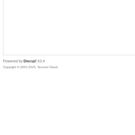
sc
Powered by
Discuz!
X3.4
Copyright © 2001-2023, Tencent Cloud.
uz!
Bo