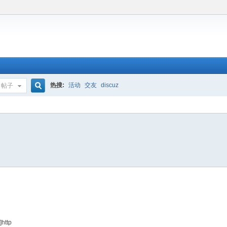
热搜:
活动
交友
discuz
帖子
搜
索
]http