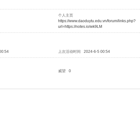
个人主页
https://www.daoduytu.edu.vn/forum/links.php?
url=https://notes.io/wk9LM
00:54
上次活动时间
2024-6-5 00:54
威望
0