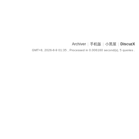
Archiver
|
手机版
|
小黑屋
|
DiscuzX
GMT+8, 2026-8-9 01:35
, Processed in 0.006160 second(s), 5 queries .