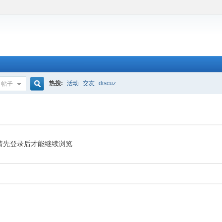
热搜:
活动
交友
discuz
帖子
搜
索
请先登录后才能继续浏览