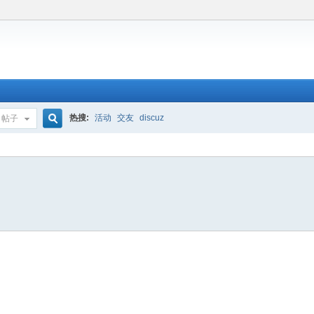
热搜:
活动
交友
discuz
帖子
搜
索