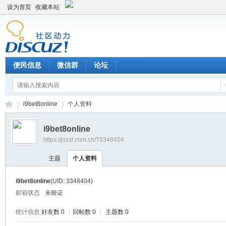
设为首页
收藏本站
便民信息
微信群
论坛
i9bet8online
个人资料
i9bet8online
https://jszst.com.cn/?3348404
Di
›
›
主题
个人资料
i9bet8online
(UID: 3348404)
邮箱状态
未验证
统计信息
好友数 0
|
回帖数 0
|
主题数 0