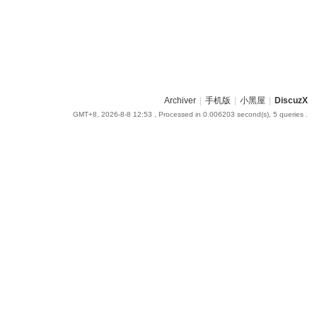
Archiver
|
手机版
|
小黑屋
|
DiscuzX
GMT+8, 2026-8-8 12:53
, Processed in 0.006203 second(s), 5 queries .