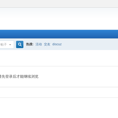
热搜:
活动
交友
discuz
帖子
搜
索
请先登录后才能继续浏览