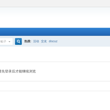
热搜:
活动
交友
discuz
帖子
搜
索
请先登录后才能继续浏览