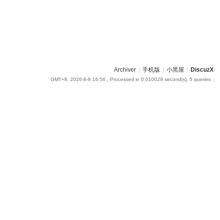
Archiver
|
手机版
|
小黑屋
|
DiscuzX
GMT+8, 2026-8-8 16:56
, Processed in 0.010029 second(s), 5 queries .