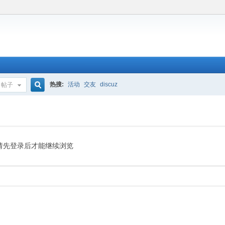
热搜:
活动
交友
discuz
帖子
搜
索
请先登录后才能继续浏览