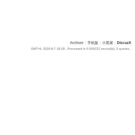
Archiver
|
手机版
|
小黑屋
|
DiscuzX
GMT+8, 2026-8-7 18:28
, Processed in 0.006222 second(s), 5 queries .