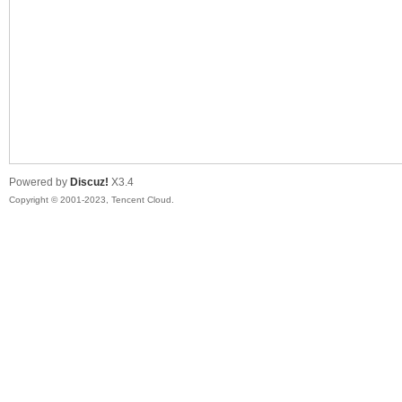
sc
Powered by
Discuz!
X3.4
Copyright © 2001-2023, Tencent Cloud.
uz!
Bo