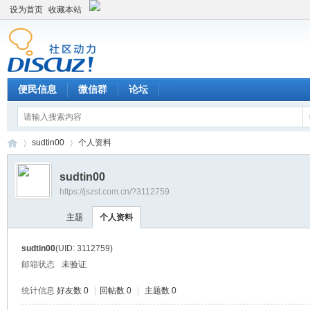
设为首页
收藏本站
便民信息
微信群
论坛
sudtin00
个人资料
sudtin00
https://jszst.com.cn/?3112759
Di
›
›
主题
个人资料
sudtin00
(UID: 3112759)
邮箱状态
未验证
统计信息
好友数 0
|
回帖数 0
|
主题数 0