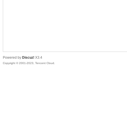
sc
Powered by
Discuz!
X3.4
Copyright © 2001-2023, Tencent Cloud.
uz!
Bo