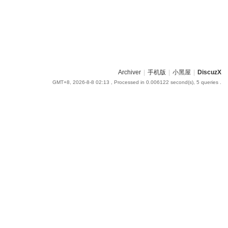
Archiver
|
手机版
|
小黑屋
|
DiscuzX
GMT+8, 2026-8-8 02:13
, Processed in 0.006122 second(s), 5 queries .