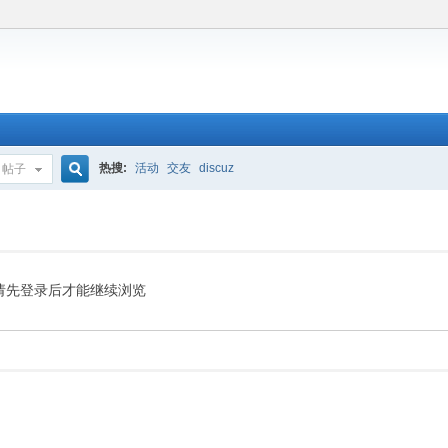
热搜:
活动
交友
discuz
帖子
搜
索
请先登录后才能继续浏览