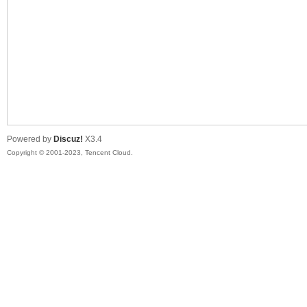
sc
Powered by
Discuz!
X3.4
Copyright © 2001-2023, Tencent Cloud.
uz!
Bo