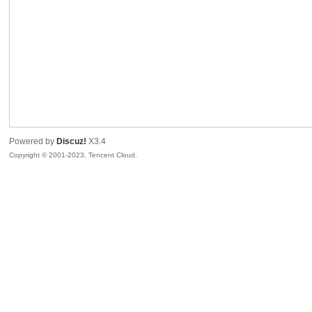
sc
Powered by
Discuz!
X3.4
Copyright © 2001-2023, Tencent Cloud.
uz!
Bo