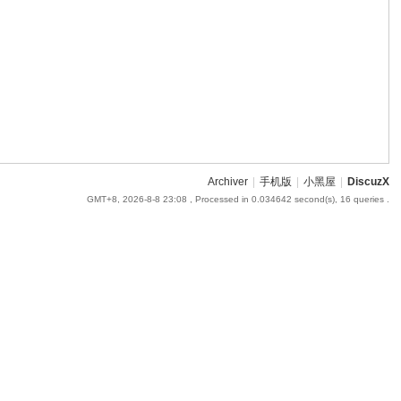
Archiver
|
手机版
|
小黑屋
|
DiscuzX
GMT+8, 2026-8-8 23:08
, Processed in 0.034642 second(s), 16 queries .