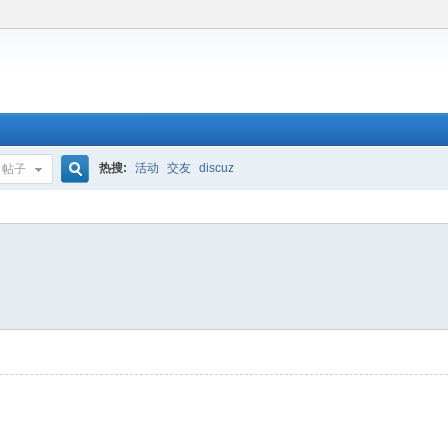
热搜:
活动
交友
discuz
帖子
搜
索