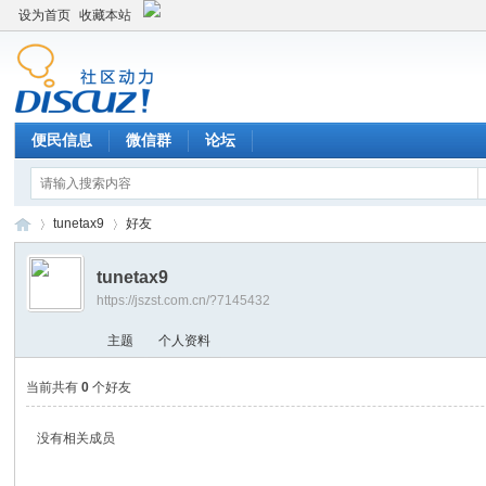
设为首页
收藏本站
便民信息
微信群
论坛
tunetax9
好友
tunetax9
https://jszst.com.cn/?7145432
Di
›
›
主题
个人资料
当前共有
0
个好友
没有相关成员