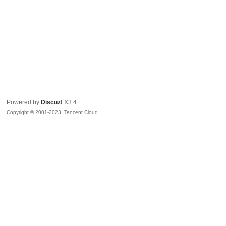
sc
Powered by
Discuz!
X3.4
Copyright © 2001-2023, Tencent Cloud.
uz!
Bo