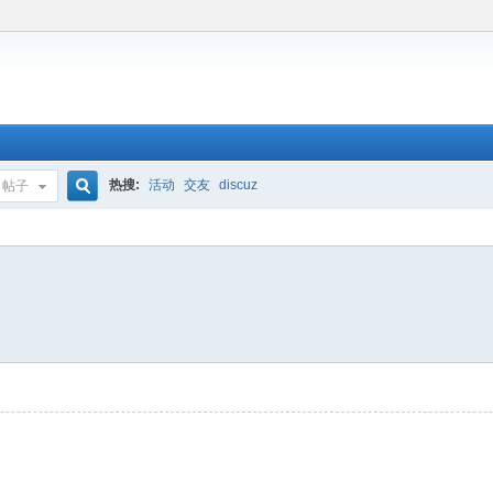
热搜:
活动
交友
discuz
帖子
搜
索