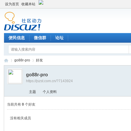
设为首页
收藏本站
便民信息
微信群
论坛
go88r-pro
好友
go88r-pro
https://jszst.com.cn/?7143924
Di
›
›
主题
个人资料
当前共有
0
个好友
没有相关成员