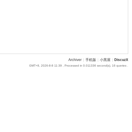
Archiver
|
手机版
|
小黑屋
|
DiscuzX
GMT+8, 2026-8-8 11:39
, Processed in 0.011336 second(s), 16 queries .