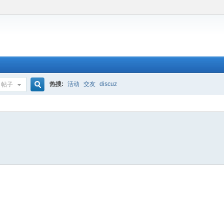
热搜:
活动
交友
discuz
帖子
搜
索