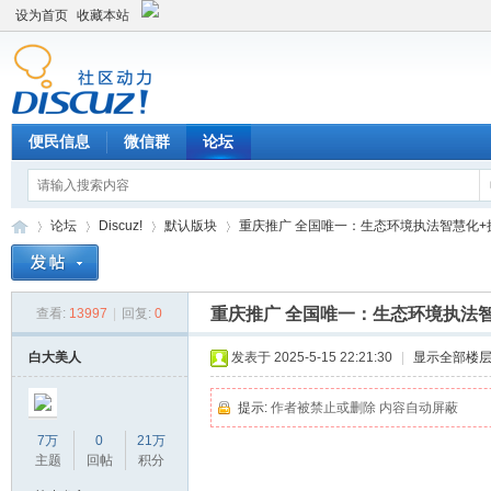
设为首页
收藏本站
便民信息
微信群
论坛
论坛
Discuz!
默认版块
重庆推广 全国唯一：生态环境执法智慧化+执法
重庆推广 全国唯一：生态环境执法智
查看:
13997
|
回复:
0
Di
»
›
›
›
白大美人
发表于 2025-5-15 22:21:30
|
显示全部楼
提示:
作者被禁止或删除 内容自动屏蔽
7万
0
21万
主题
回帖
积分