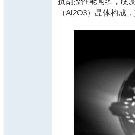
抗刮擦性能闻名，硬度
（Al2O3）晶体构