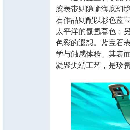
胶表带则隐喻海底幻
石作品则配以彩色蓝
太平洋的氤氲暮色；
色彩的遐想。蓝宝石
学与触感体验。其表
凝聚尖端工艺，是珍