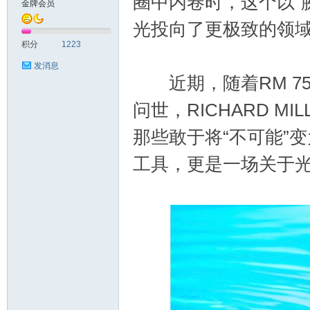
圈中内卷时，这个以“
金牌会员
光投向了更极致的领
sc
积分
1223
发消息
近期，随着RM 75
问世，RICHARD 
那些敢于将“不可能”
工具，更是一场关于
uz!
Bo