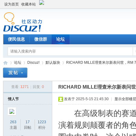
设为首页
收藏本站
便民信息
微信群
论坛
论坛
Discuz!
默认版块
RICHARD MILLE理查米尔新表问世，RM 75
RICHARD MILLE理查米尔新表问世
查看:
1271
|
回复:
0
Di
»
›
›
›
情人节
发表于 2025-5-15 21:45:30
|
显示全部楼
在高级制表的赛道上，
263
17
1223
演着规则颠覆者的角
主题
回帖
积分