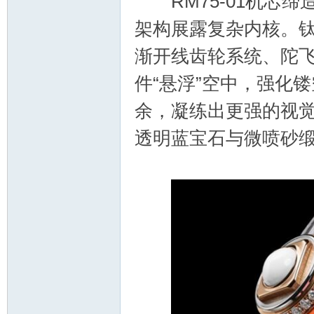
RM75-01机芯缔
架构展露复杂内核。
渐开线齿轮系统、陀
件“悬浮”空中，强化
余，凝练出更强的视
透明蓝宝石与微喷砂