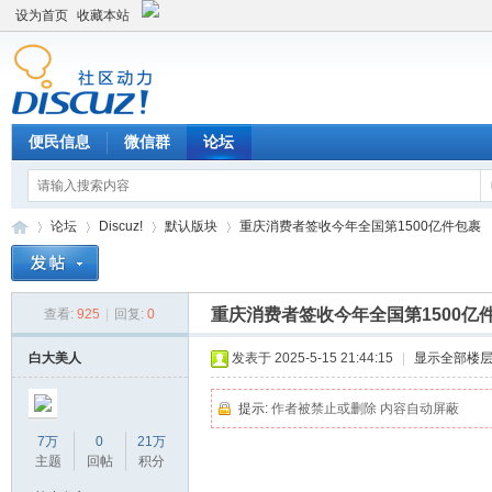
设为首页
收藏本站
便民信息
微信群
论坛
论坛
Discuz!
默认版块
重庆消费者签收今年全国第1500亿件包裹
重庆消费者签收今年全国第1500亿
查看:
925
|
回复:
0
Di
»
›
›
›
白大美人
发表于 2025-5-15 21:44:15
|
显示全部楼
提示:
作者被禁止或删除 内容自动屏蔽
7万
0
21万
主题
回帖
积分